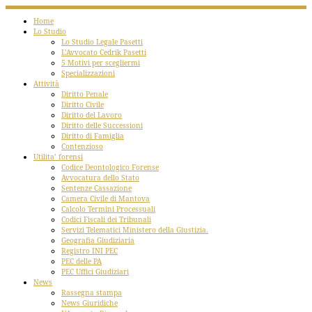
Home
Lo Studio
Lo Studio Legale Pasetti
L’Avvocato Cedrik Pasetti
5 Motivi per scegliermi
Specializzazioni
Attività
Diritto Penale
Diritto Civile
Diritto del Lavoro
Diritto delle Successioni
Diritto di Famiglia
Contenzioso
Utilita’ forensi
Codice Deontologico Forense
Avvocatura dello Stato
Sentenze Cassazione
Camera Civile di Mantova
Calcolo Termini Processuali
Codici Fiscali dei Tribunali
Servizi Telematici Ministero della Giustizia.
Geografia Giudiziaria
Registro INI PEC
PEC delle PA
PEC Uffici Giudiziari
News
Rassegna stampa
News Giuridiche