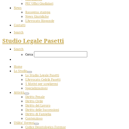
PEC Uffici Giudiziari
News
Rassegna stampa
News Giuridiche
L’Avvocato Risponde
Contatti
Search
Studio Legale Pasetti
Search
Cerca
Home
Lo Studio
Lo Studio Legale Pasetti
L’Avvocato Cedrik Pasetti
5 Motivi per scegliermi
Specializzazioni
Attività
Diritto Penale
Diritto Civile
Diritto del Lavoro
Diritto delle Successioni
Diritto di Famiglia
Contenzioso
Utilita’ forensi
Codice Deontologico Forense