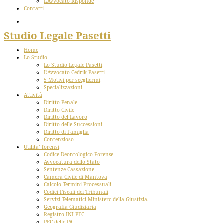
L’Avvocato Risponde
Contatti
Studio Legale Pasetti
Home
Lo Studio
Lo Studio Legale Pasetti
L’Avvocato Cedrik Pasetti
5 Motivi per scegliermi
Specializzazioni
Attività
Diritto Penale
Diritto Civile
Diritto del Lavoro
Diritto delle Successioni
Diritto di Famiglia
Contenzioso
Utilita’ forensi
Codice Deontologico Forense
Avvocatura dello Stato
Sentenze Cassazione
Camera Civile di Mantova
Calcolo Termini Processuali
Codici Fiscali dei Tribunali
Servizi Telematici Ministero della Giustizia.
Geografia Giudiziaria
Registro INI PEC
PEC delle PA