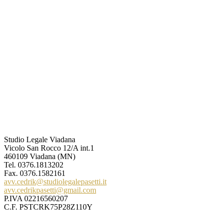
Studio Legale Viadana
Vicolo San Rocco 12/A int.1
460109 Viadana (MN)
Tel.
0376.1813202
Fax. 0376.1582161
avv.cedrik@studiolegalepasetti.it
avv.cedrikpasetti@gmail.com
P.IVA 02216560207
C.F. PSTCRK75P28Z110Y