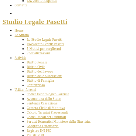
L’Avvocato Risponde
Contatti
Studio Legale Pasetti
Home
Lo Studio
Lo Studio Legale Pasetti
L’Avvocato Cedrik Pasetti
5 Motivi per scegliermi
Specializzazioni
Attività
Diritto Penale
Diritto Civile
Diritto del Lavoro
Diritto delle Successioni
Diritto di Famiglia
Contenzioso
Utilita’ forensi
Codice Deontologico Forense
Avvocatura dello Stato
Sentenze Cassazione
Camera Civile di Mantova
Calcolo Termini Processuali
Codici Fiscali dei Tribunali
Servizi Telematici Ministero della Giustizia.
Geografia Giudiziaria
Registro INI PEC
PEC delle PA