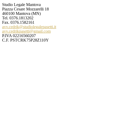
Studio Legale Mantova
Piazza Cesare Mozzarelli 18
460100 Mantova (MN)
Tel.
0376.1813202
Fax. 0376.1582161
avv.cedrik@studiolegalepasetti.it
avv.cedrikpasetti@gmail.com
P.IVA 02216560207
C.F. PSTCRK75P28Z110Y