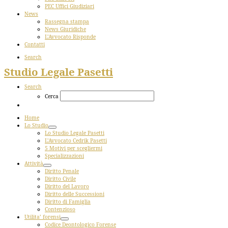
PEC Uffici Giudiziari
News
Rassegna stampa
News Giuridiche
L’Avvocato Risponde
Contatti
Search
Studio Legale Pasetti
Search
Cerca
Home
Lo Studio
Lo Studio Legale Pasetti
L’Avvocato Cedrik Pasetti
5 Motivi per scegliermi
Specializzazioni
Attività
Diritto Penale
Diritto Civile
Diritto del Lavoro
Diritto delle Successioni
Diritto di Famiglia
Contenzioso
Utilita’ forensi
Codice Deontologico Forense