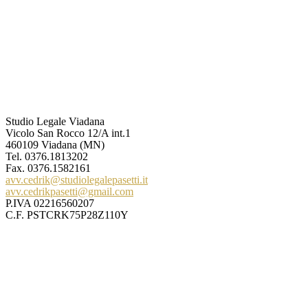
Studio Legale Viadana
Vicolo San Rocco 12/A int.1
460109 Viadana (MN)
Tel.
0376.1813202
Fax. 0376.1582161
avv.cedrik@studiolegalepasetti.it
avv.cedrikpasetti@gmail.com
P.IVA 02216560207
C.F. PSTCRK75P28Z110Y