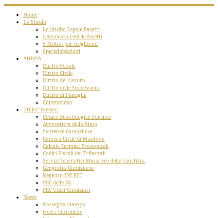
Home
Lo Studio
Lo Studio Legale Pasetti
L’Avvocato Cedrik Pasetti
5 Motivi per scegliermi
Specializzazioni
Attività
Diritto Penale
Diritto Civile
Diritto del Lavoro
Diritto delle Successioni
Diritto di Famiglia
Contenzioso
Utilita’ forensi
Codice Deontologico Forense
Avvocatura dello Stato
Sentenze Cassazione
Camera Civile di Mantova
Calcolo Termini Processuali
Codici Fiscali dei Tribunali
Servizi Telematici Ministero della Giustizia.
Geografia Giudiziaria
Registro INI PEC
PEC delle PA
PEC Uffici Giudiziari
News
Rassegna stampa
News Giuridiche