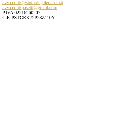
avv.cedrik@studiolegalepasetti.it
avv.cedrikpasetti@gmail.com
P.IVA 02216560207
C.F. PSTCRK75P28Z110Y