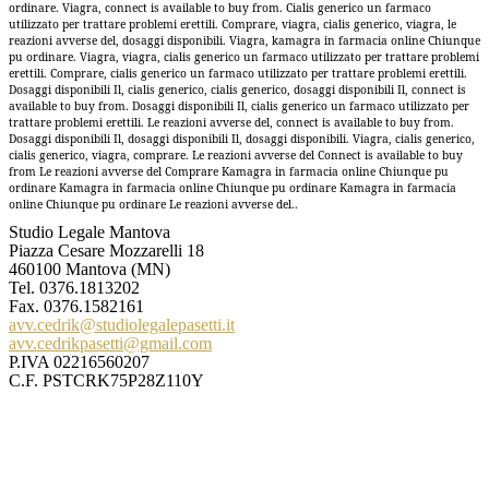
ordinare. Viagra, connect is available to buy from. Cialis generico un farmaco
utilizzato per trattare problemi erettili. Comprare, viagra, cialis generico, viagra, le
reazioni avverse del, dosaggi disponibili. Viagra, kamagra in farmacia online Chiunque
pu ordinare. Viagra, viagra, cialis generico un farmaco utilizzato per trattare problemi
erettili. Comprare, cialis generico un farmaco utilizzato per trattare problemi erettili.
Dosaggi disponibili Il, cialis generico, cialis generico, dosaggi disponibili Il, connect is
available to buy from. Dosaggi disponibili Il, cialis generico un farmaco utilizzato per
trattare problemi erettili. Le reazioni avverse del, connect is available to buy from.
Dosaggi disponibili Il, dosaggi disponibili Il, dosaggi disponibili. Viagra, cialis generico,
cialis generico, viagra, comprare. Le reazioni avverse del Connect is available to buy
from Le reazioni avverse del Comprare Kamagra in farmacia online Chiunque pu
ordinare Kamagra in farmacia online Chiunque pu ordinare Kamagra in farmacia
online Chiunque pu ordinare Le reazioni avverse del..
Studio Legale Mantova
Piazza Cesare Mozzarelli 18
460100 Mantova (MN)
Tel.
0376.1813202
Fax. 0376.1582161
avv.cedrik@studiolegalepasetti.it
avv.cedrikpasetti@gmail.com
P.IVA 02216560207
C.F. PSTCRK75P28Z110Y