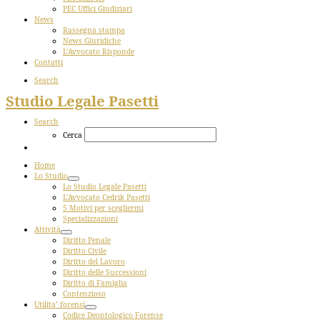
PEC Uffici Giudiziari
News
Rassegna stampa
News Giuridiche
L’Avvocato Risponde
Contatti
Search
Studio Legale Pasetti
Search
Cerca
Home
Lo Studio
Lo Studio Legale Pasetti
L’Avvocato Cedrik Pasetti
5 Motivi per scegliermi
Specializzazioni
Attività
Diritto Penale
Diritto Civile
Diritto del Lavoro
Diritto delle Successioni
Diritto di Famiglia
Contenzioso
Utilita’ forensi
Codice Deontologico Forense