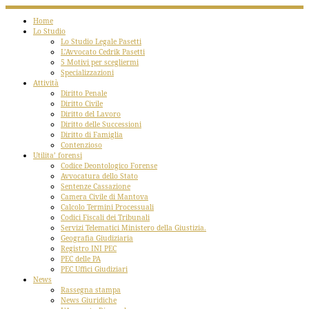
Home
Lo Studio
Lo Studio Legale Pasetti
L’Avvocato Cedrik Pasetti
5 Motivi per scegliermi
Specializzazioni
Attività
Diritto Penale
Diritto Civile
Diritto del Lavoro
Diritto delle Successioni
Diritto di Famiglia
Contenzioso
Utilita’ forensi
Codice Deontologico Forense
Avvocatura dello Stato
Sentenze Cassazione
Camera Civile di Mantova
Calcolo Termini Processuali
Codici Fiscali dei Tribunali
Servizi Telematici Ministero della Giustizia.
Geografia Giudiziaria
Registro INI PEC
PEC delle PA
PEC Uffici Giudiziari
News
Rassegna stampa
News Giuridiche