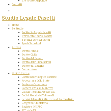
L’Avvocato Risponde
Contatti
Studio Legale Pasetti
Home
Lo Studio
Lo Studio Legale Pasetti
L’Avvocato Cedrik Pasetti
5 Motivi per scegliermi
Specializzazioni
Attività
Diritto Penale
Diritto Civile
Diritto del Lavoro
Diritto delle Successioni
Diritto di Famiglia
Contenzioso
Utilita’ forensi
Codice Deontologico Forense
Avvocatura dello Stato
Sentenze Cassazione
Camera Civile di Mantova
Calcolo Termini Processuali
Codici Fiscali dei Tribunali
Servizi Telematici Ministero della Giustizia.
Geografia Giudiziaria
Registro INI PEC
PEC delle PA