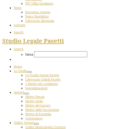
PEC Uffici Giudiziari
News
Rassegna stampa
News Giuridiche
L’Avvocato Risponde
Contatti
Search
Studio Legale Pasetti
Search
Cerca
Home
Lo Studio
Lo Studio Legale Pasetti
L’Avvocato Cedrik Pasetti
5 Motivi per scegliermi
Specializzazioni
Attività
Diritto Penale
Diritto Civile
Diritto del Lavoro
Diritto delle Successioni
Diritto di Famiglia
Contenzioso
Utilita’ forensi
Codice Deontologico Forense