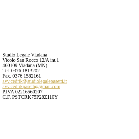
Studio Legale Viadana
Vicolo San Rocco 12/A int.1
460109 Viadana (MN)
Tel.
0376.1813202
Fax. 0376.1582161
avv.cedrik@studiolegalepasetti.it
avv.cedrikpasetti@gmail.com
P.IVA 02216560207
C.F. PSTCRK75P28Z110Y