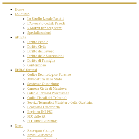
Home
Lo Studio
Lo Studio Legale Pasetti
L’Avvocato Cedrik Pasetti
5 Motivi per scegliermi
Specializzazioni
Attività
Diritto Penale
Diritto Civile
Diritto del Lavoro
Diritto delle Successioni
Diritto di Famiglia
Contenzioso
Utilita’ forensi
Codice Deontologico Forense
Avvocatura dello Stato
Sentenze Cassazione
Camera Civile di Mantova
Calcolo Termini Processuali
Codici Fiscali dei Tribunali
Servizi Telematici Ministero della Giustizia.
Geografia Giudiziaria
Registro INI PEC
PEC delle PA
PEC Uffici Giudiziari
News
Rassegna stampa
News Giuridiche