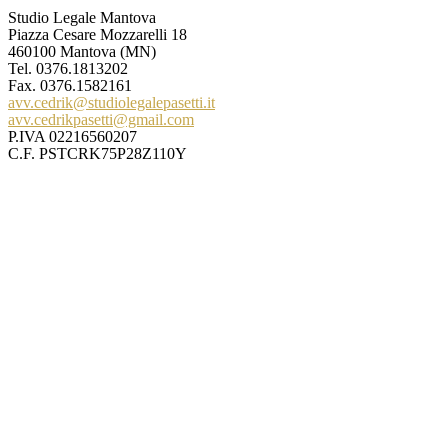
Studio Legale Mantova
Piazza Cesare Mozzarelli 18
460100 Mantova (MN)
Tel.
0376.1813202
Fax. 0376.1582161
avv.cedrik@studiolegalepasetti.it
avv.cedrikpasetti@gmail.com
P.IVA 02216560207
C.F. PSTCRK75P28Z110Y