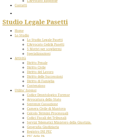
L’Avvocato Risponde
Contatti
Studio Legale Pasetti
Home
Lo Studio
Lo Studio Legale Pasetti
L’Avvocato Cedrik Pasetti
5 Motivi per scegliermi
Specializzazioni
Attività
Diritto Penale
Diritto Civile
Diritto del Lavoro
Diritto delle Successioni
Diritto di Famiglia
Contenzioso
Utilita’ forensi
Codice Deontologico Forense
Avvocatura dello Stato
Sentenze Cassazione
Camera Civile di Mantova
Calcolo Termini Processuali
Codici Fiscali dei Tribunali
Servizi Telematici Ministero della Giustizia.
Geografia Giudiziaria
Registro INI PEC
PEC delle PA