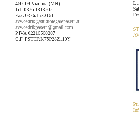
Lu
460109 Viadana (MN)
Sa
Tel.
0376.1813202
Do
Fax. 0376.1582161
avv.cedrik@studiolegalepasetti.it
avv.cedrikpasetti@gmail.com
S
P.IVA 02216560207
A
C.F. PSTCRK75P28Z110Y
Pr
In